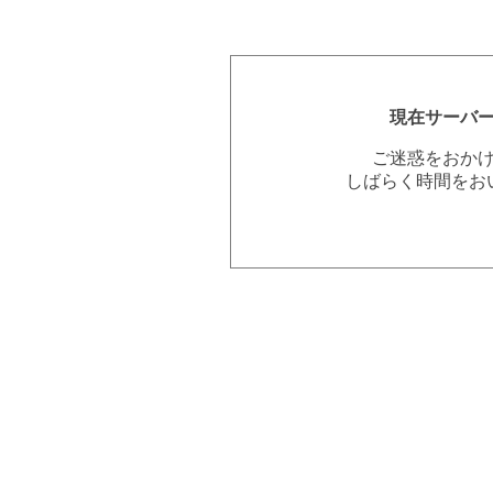
現在サーバ
ご迷惑をおか
しばらく時間をお