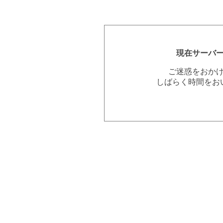
現在サーバ
ご迷惑をおか
しばらく時間をお