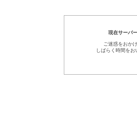
現在サーバ
ご迷惑をおか
しばらく時間をお