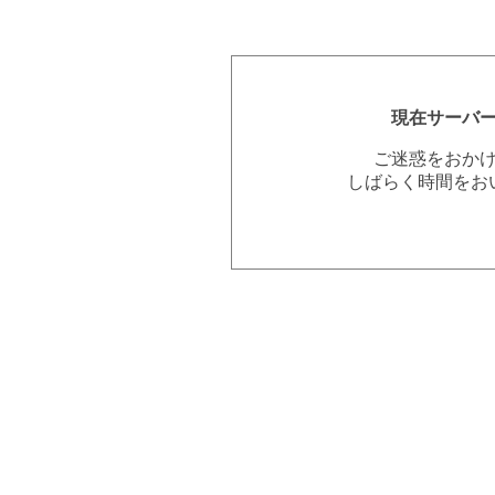
現在サーバ
ご迷惑をおか
しばらく時間をお