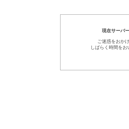
現在サーバ
ご迷惑をおか
しばらく時間をお