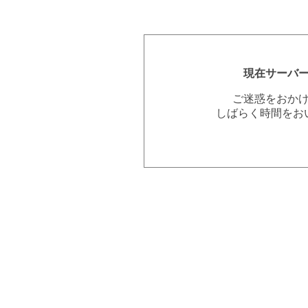
現在サーバ
ご迷惑をおか
しばらく時間をお