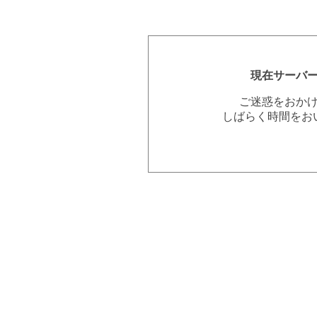
現在サーバ
ご迷惑をおか
しばらく時間をお