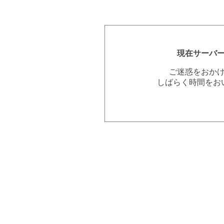
現在サーバ
ご迷惑をおか
しばらく時間をお