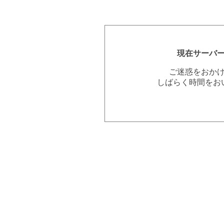
現在サーバ
ご迷惑をおか
しばらく時間をお