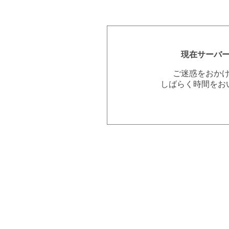
現在サーバ
ご迷惑をおか
しばらく時間をお