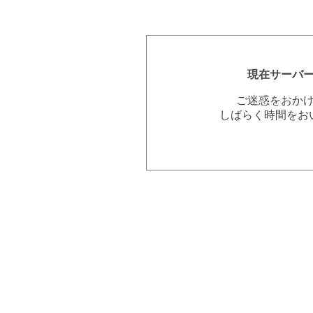
現在サーバ
ご迷惑をおか
しばらく時間をお