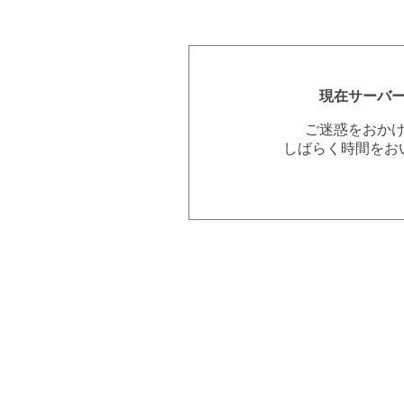
現在サーバ
ご迷惑をおか
しばらく時間をお