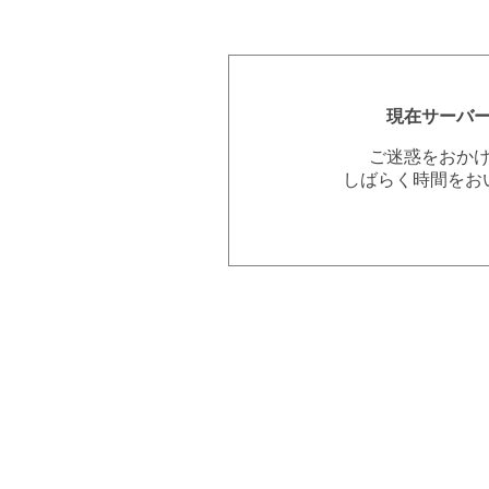
現在サーバ
ご迷惑をおか
しばらく時間をお