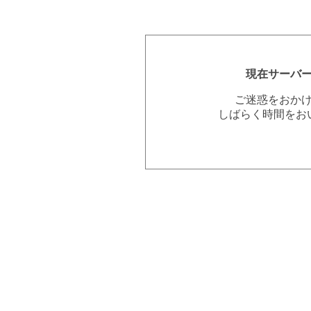
現在サーバ
ご迷惑をおか
しばらく時間をお