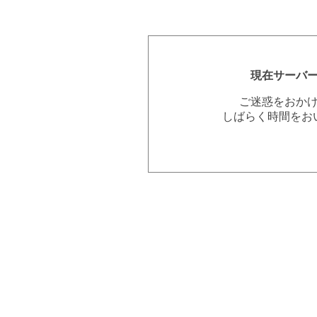
現在サーバ
ご迷惑をおか
しばらく時間をお