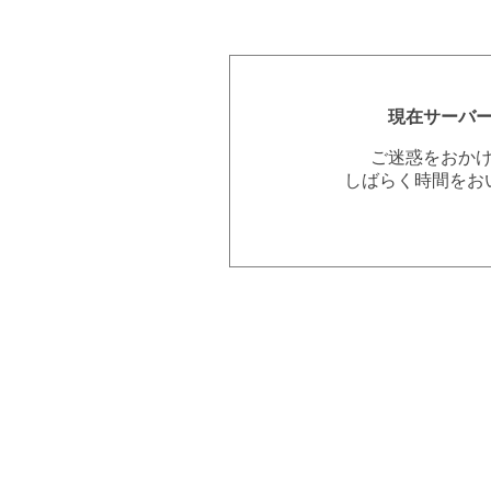
現在サーバ
ご迷惑をおか
しばらく時間をお