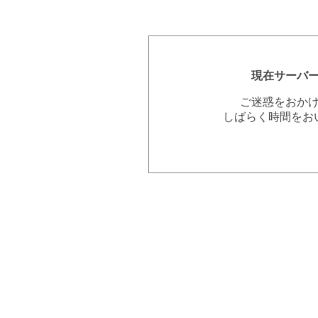
現在サーバ
ご迷惑をおか
しばらく時間をお