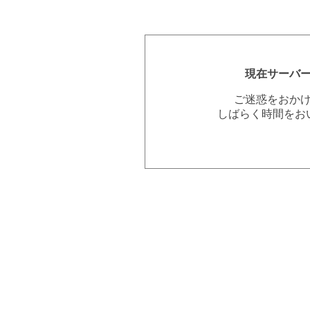
現在サーバ
ご迷惑をおか
しばらく時間をお