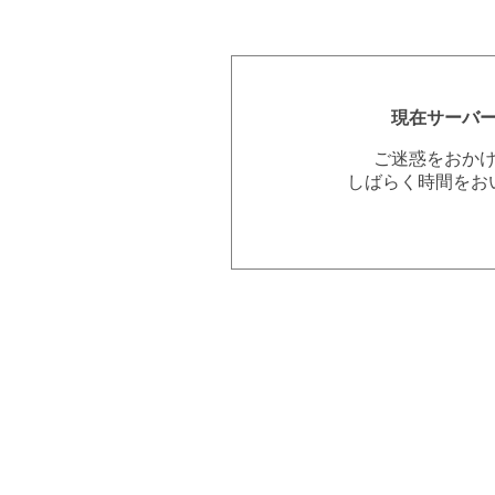
現在サーバ
ご迷惑をおか
しばらく時間をお