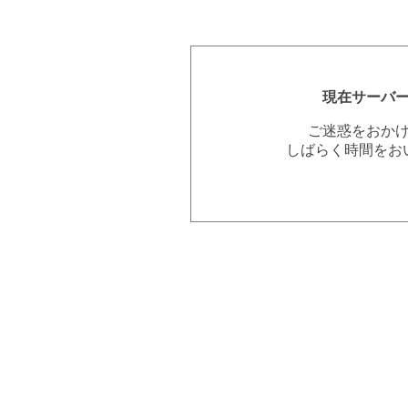
現在サーバ
ご迷惑をおか
しばらく時間をお