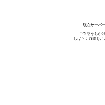
現在サーバ
ご迷惑をおか
しばらく時間をお