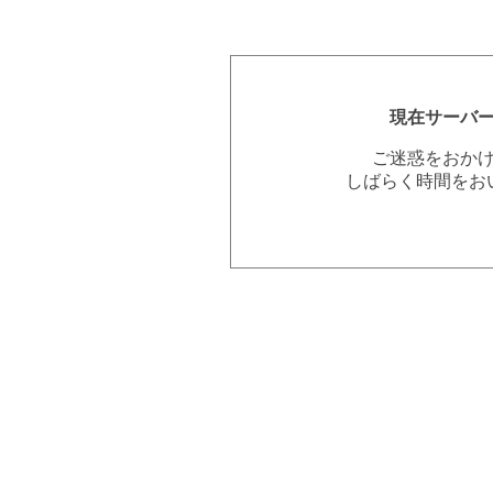
現在サーバ
ご迷惑をおか
しばらく時間をお