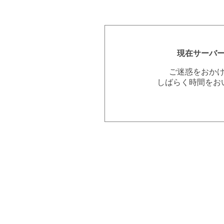
現在サーバ
ご迷惑をおか
しばらく時間をお