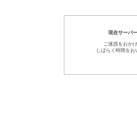
現在サーバ
ご迷惑をおか
しばらく時間をお