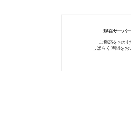
現在サーバ
ご迷惑をおか
しばらく時間をお