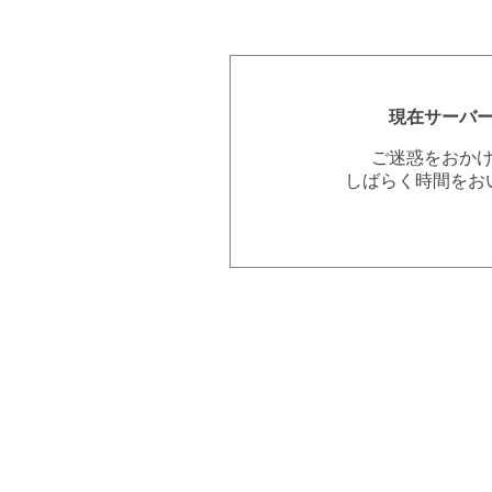
現在サーバ
ご迷惑をおか
しばらく時間をお