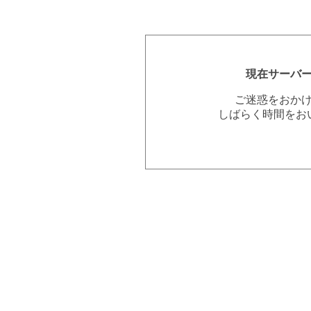
現在サーバ
ご迷惑をおか
しばらく時間をお