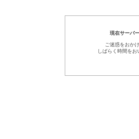
現在サーバ
ご迷惑をおか
しばらく時間をお