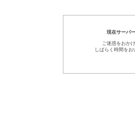
現在サーバ
ご迷惑をおか
しばらく時間をお