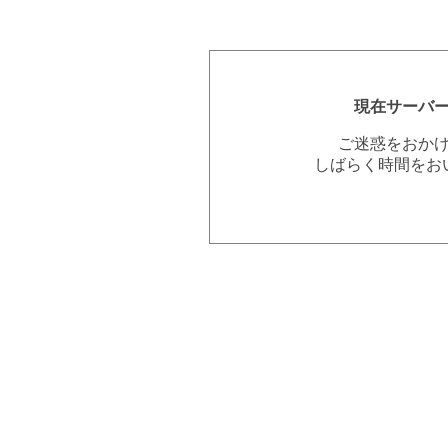
現在サーバ
ご迷惑をおか
しばらく時間をお