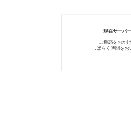
現在サーバ
ご迷惑をおか
しばらく時間をお