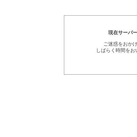
現在サーバ
ご迷惑をおか
しばらく時間をお