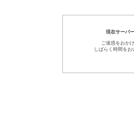
現在サーバ
ご迷惑をおか
しばらく時間をお