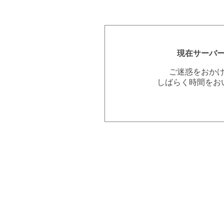
現在サーバ
ご迷惑をおか
しばらく時間をお