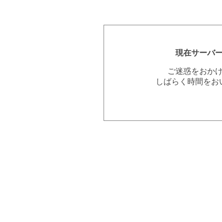
現在サーバ
ご迷惑をおか
しばらく時間をお