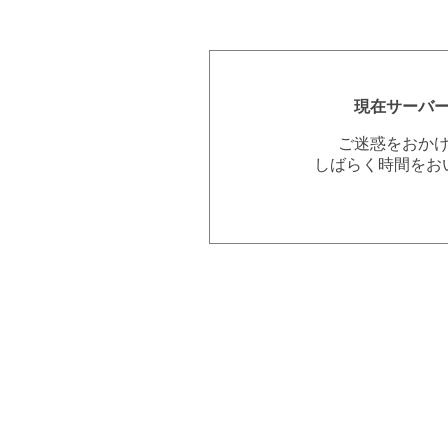
現在サーバ
ご迷惑をおか
しばらく時間をお