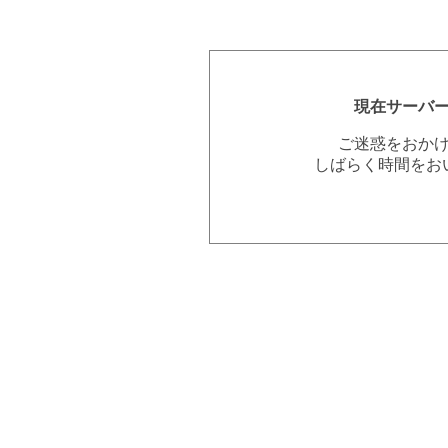
現在サーバ
ご迷惑をおか
しばらく時間をお