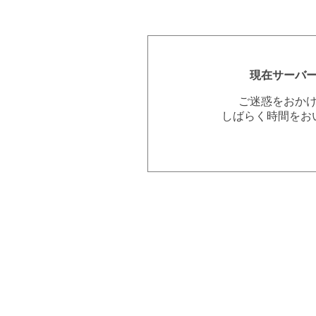
現在サーバ
ご迷惑をおか
しばらく時間をお