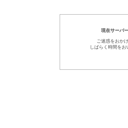
現在サーバ
ご迷惑をおか
しばらく時間をお