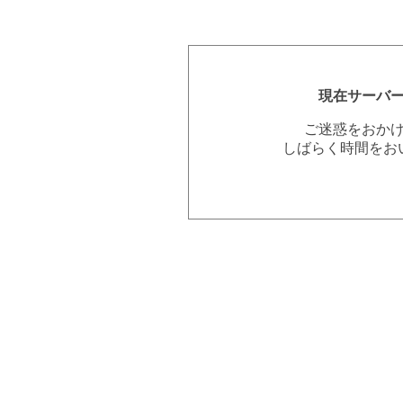
現在サーバ
ご迷惑をおか
しばらく時間をお