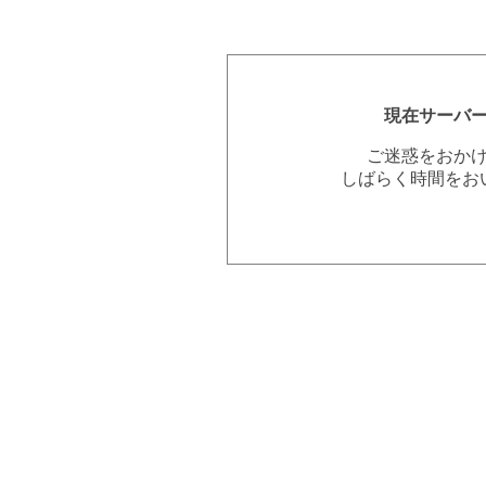
現在サーバ
ご迷惑をおか
しばらく時間をお