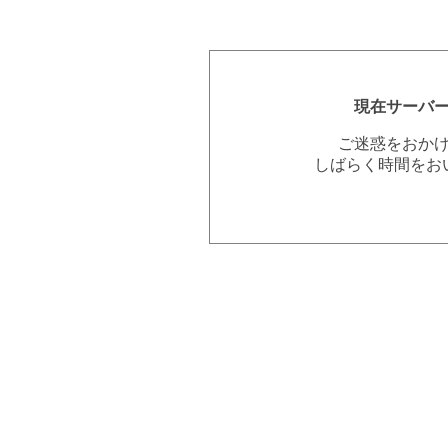
現在サーバ
ご迷惑をおか
しばらく時間をお