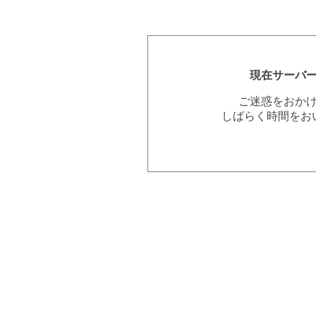
現在サーバ
ご迷惑をおか
しばらく時間をお