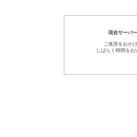
現在サーバ
ご迷惑をおか
しばらく時間をお