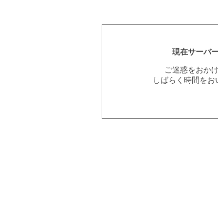
現在サーバ
ご迷惑をおか
しばらく時間をお