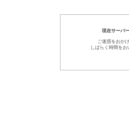
現在サーバ
ご迷惑をおか
しばらく時間をお