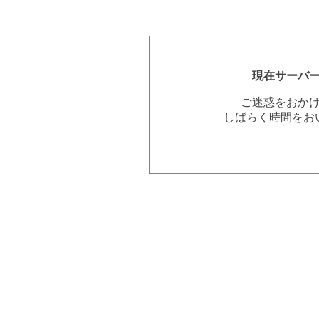
現在サーバ
ご迷惑をおか
しばらく時間をお