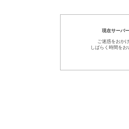
現在サーバ
ご迷惑をおか
しばらく時間をお