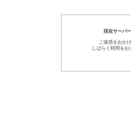
現在サーバ
ご迷惑をおか
しばらく時間をお