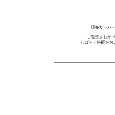
現在サーバ
ご迷惑をおか
しばらく時間をお